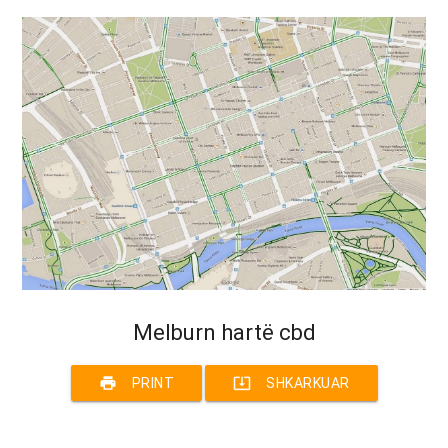
Melburn hartë cbd
print
system_update_alt
PRINT
SHKARKUAR