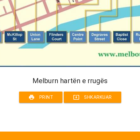
Melburn hartën e rrugës
print
system_update_alt
PRINT
SHKARKUAR